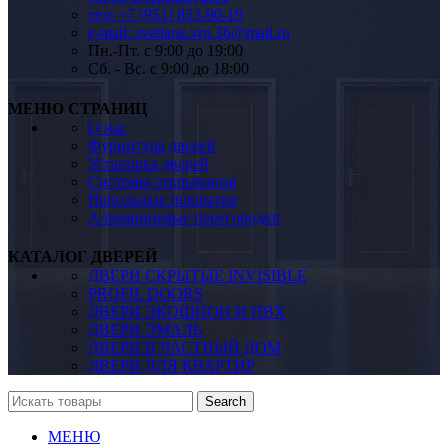
тел: +7 (951) 853-90-19
e-mail: svetlana.vrn.36@mail.ru
Пн.-Пт. c 9:00 до 19:00
Сб. - Вс. c 9:00 до 18:00
МЕНЮ СТРАНИЦ
О нас
Фурнитура дверей
Установка дверей
Системы открывания
Напольные покрытия
Алюминиевые перегородки
КАТАЛОГ ДВЕРЕЙ
ДВЕРИ СКРЫТЫЕ INVISIBLE
PROFIL DOORS
ДВЕРИ ЭКОШПОН И ПВХ
ДВЕРИ ЭМАЛЬ
ДВЕРИ В ЧАСТНЫЙ ДОМ
ДВЕРИ ДЛЯ КВАРТИР
Search
МЕНЮ