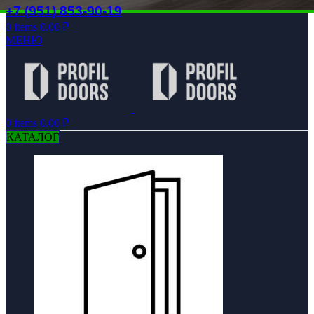
+7 (951) 853-90-19
0
items
0.00
₽
МЕНЮ
0
items
0.00
₽
КАТАЛОГ