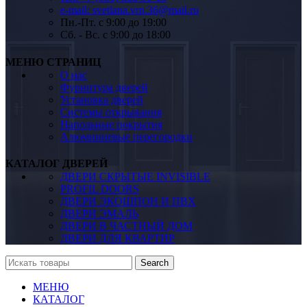
e-mail: svetlana.vrn.36@mail.ru
Пн.-Пт. c 9:00 до 19:00
Сб. - Вс. c 9:00 до 18:00
МЕНЮ СТРАНИЦ
О нас
Фурнитура дверей
Установка дверей
Системы открывания
Напольные покрытия
Алюминиевые перегородки
КАТАЛОГ ДВЕРЕЙ
ДВЕРИ СКРЫТЫЕ INVISIBLE
PROFIL DOORS
ДВЕРИ ЭКОШПОН И ПВХ
ДВЕРИ ЭМАЛЬ
ДВЕРИ В ЧАСТНЫЙ ДОМ
ДВЕРИ ДЛЯ КВАРТИР
Search
МЕНЮ
КАТАЛОГ