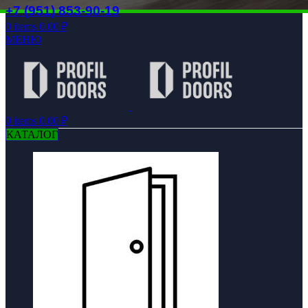
+7 (951) 853-90-19
0
items
0.00
₽
МЕНЮ
0
items
0.00
₽
КАТАЛОГ