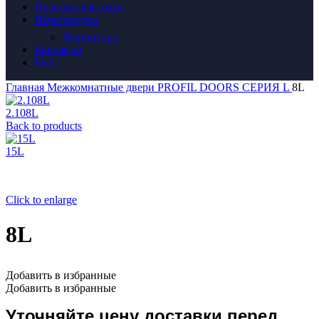
Пластиковые окна
Перегородки
Фурнитура
Контакты
Блог
Главная
Межкомнатные двери
PROFIL DOORS
СЕРИЯ L
8L
2.108L
Back to products
15L
Click to enlarge
8L
Добавить в избранные
Добавить в избранные
Уточняйте цену доставки перед