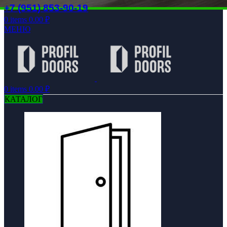
+7 (951) 853-90-19
0
items
0.00
₽
МЕНЮ
0
items
0.00
₽
КАТАЛОГ