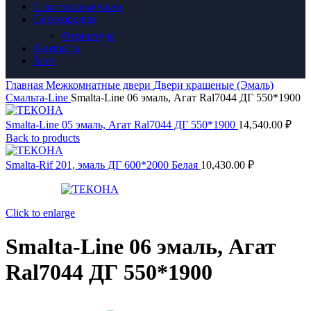
Пластиковые окна
Перегородки
Фурнитура
Контакты
Блог
Главная
Межкомнатные двери
Двери крашеные (Эмаль)
Смальта-Line
Smalta-Line 06 эмаль, Агат Ral7044 ДГ 550*1900
Smalta-Line 05 эмаль, Агат Ral7044 ДГ 550*1900
14,540.00
₽
Back to products
Smalta-Rif 201, эмаль ДГ 600*2000 Белая
10,430.00
₽
Click to enlarge
Smalta-Line 06 эмаль, Агат
Ral7044 ДГ 550*1900