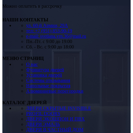
Можно оплатить в рассрочку
НАШИ КОНТАКТЫ
ул. 60-й Армии, 29А
тел: +7 (951) 853-90-19
e-mail: svetlana.vrn.36@mail.ru
Пн.-Пт. c 9:00 до 19:00
Сб. - Вс. c 9:00 до 18:00
МЕНЮ СТРАНИЦ
О нас
Фурнитура дверей
Установка дверей
Системы открывания
Напольные покрытия
Алюминиевые перегородки
КАТАЛОГ ДВЕРЕЙ
ДВЕРИ СКРЫТЫЕ INVISIBLE
PROFIL DOORS
ДВЕРИ ЭКОШПОН И ПВХ
ДВЕРИ ЭМАЛЬ
ДВЕРИ В ЧАСТНЫЙ ДОМ