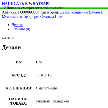
НАПИСАТЬ В WHATSAPP
12
Человек смотрят этот товар сейчас!
Артикул:
F0000093264
Категории:
Двери крашеные (Эмаль)
,
Межкомнатные двери
,
Смальта-Line
Детали
Отзывы (0)
Детали
Детали
Вес
Н/Д
БРЕНД:
ТЕКОНА
КОЛЛЕКЦИЯ:
Смальта-Line
НАЛИЧИЕ
заказная
,
складская
ТОВАРА: