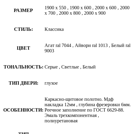
1900 х 550
,
1900 х 600
,
2000 х 600
,
2000
РАЗМЕР
х 700
,
2000 х 800
,
2000 х 900
СТИЛЬ:
Классика
Агат ral 7044
,
Айвори ral 1013
,
Белый ral
ЦВЕТ
9003
ТОНАЛЬНОСТЬ:
Серые
,
Светлые
,
Белый
ТИП ДВЕРИ:
глухое
Каркасно-щитовое полотно. Мдф
накладка 12мм
,
глубина фрезеровки 6мм.
ОСОБЕННОСТИ:
Реечное заполнение по ГОСТ 6629-88.
Эмаль трехкомпонентная
,
полиуретановая