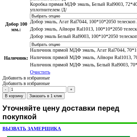
Коробка прямая МДФ эмаль, Белый Ral9003, 72*40
уплотнителем /Д/
Добор эмаль, Агат Ral7044, 100*10*2050 телескоп 
Добор 100
Добор эмаль, Айвори Ral1013, 100*10*2050 телеск
мм.:
Добор эмаль Белый Ral9003, 100*10*2050 телескоп
Наличник прямой МДФ эмаль, Агат Ral7044, 70*10
Наличник прямой МДФ эмаль, Айвори Ral1013, 70
Наличник:
Наличник прямой МДФ эмаль, Белый Ral9003, 70*
Очистить
Добавить в избранные
Добавить в избранные
Количество
товара
В корзину
Заказать в 1 клик
Smalta-
Line
Уточняйте цену доставки перед
06
покупкой
эмаль,
Агат
Ral7044
ВЫЗВАТЬ ЗАМЕРЩИКА
ДГ