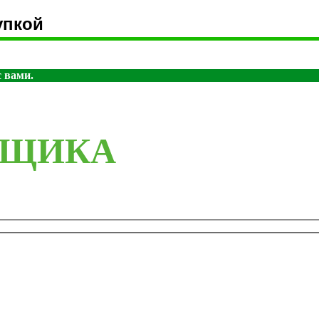
упкой
 вами.
РЩИКА