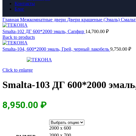
Контакты
Блог
Главная
Межкомнатные двери
Двери крашеные (Эмаль)
Смальт
Smalta-102 ДГ 600*2000 эмаль, Сапфир
14,700.00
₽
Back to products
Smalta-104, 600*2000 эмаль, Грей, черный лакобель
9,750.00
₽
Click to enlarge
Smalta-103 ДГ 600*2000 эмал
8,950.00
₽
2000 х 600
2000 х 700