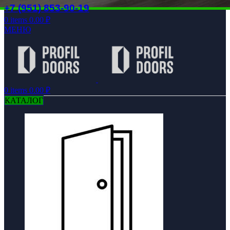
+7 (951) 853-90-19
0
items
0.00
₽
МЕНЮ
0
items
0.00
₽
КАТАЛОГ