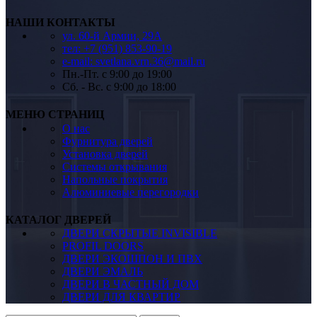
НАШИ КОНТАКТЫ
ул. 60-й Армии, 29А
тел: +7 (951) 853-90-19
e-mail: svetlana.vrn.36@mail.ru
Пн.-Пт. c 9:00 до 19:00
Сб. - Вс. c 9:00 до 18:00
МЕНЮ СТРАНИЦ
О нас
Фурнитура дверей
Установка дверей
Системы открывания
Напольные покрытия
Алюминиевые перегородки
КАТАЛОГ ДВЕРЕЙ
ДВЕРИ СКРЫТЫЕ INVISIBLE
PROFIL DOORS
ДВЕРИ ЭКОШПОН И ПВХ
ДВЕРИ ЭМАЛЬ
ДВЕРИ В ЧАСТНЫЙ ДОМ
ДВЕРИ ДЛЯ КВАРТИР