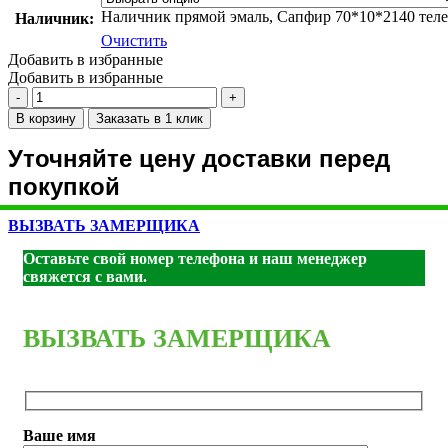
Наличник прямой эмаль, Сапфир 70*10*2140 тел
Наличник:
Очистить
Добавить в избранные
Добавить в избранные
Количество
товара
В корзину
Заказать в 1 клик
Smalta-
101
Уточняйте цену доставки перед
ДГ
покупкой
600*2000
эмаль,
Сапфир
ВЫЗВАТЬ ЗАМЕРЩИКА
Оставьте свой номер телефона и наш менеджер
свяжется с вами.
ВЫЗВАТЬ ЗАМЕРЩИКА
Ваше имя