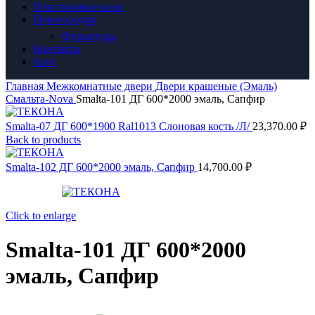
Пластиковые окна
Перегородки
Фурнитура
Контакты
Блог
Главная
Межкомнатные двери
Двери крашеные (Эмаль)
Смальта-Nova
Smalta-101 ДГ 600*2000 эмаль, Сапфир
Smalta-07 ДГ 600*1900 Ral1013 Слоновая кость /Л/
23,370.00
₽
Back to products
Smalta-102 ДГ 600*2000 эмаль, Сапфир
14,700.00
₽
Click to enlarge
Smalta-101 ДГ 600*2000
эмаль, Сапфир