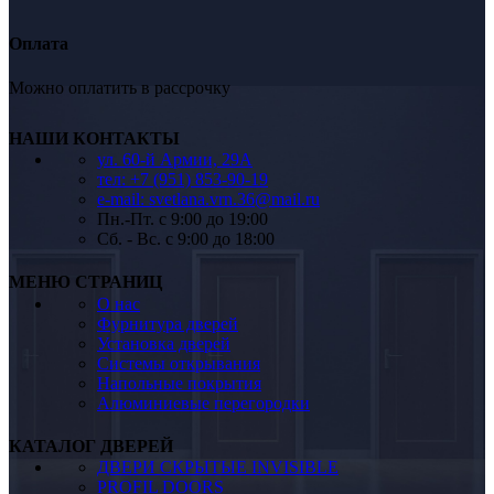
Оплата
Можно оплатить в рассрочку
НАШИ КОНТАКТЫ
ул. 60-й Армии, 29А
тел: +7 (951) 853-90-19
e-mail: svetlana.vrn.36@mail.ru
Пн.-Пт. c 9:00 до 19:00
Сб. - Вс. c 9:00 до 18:00
МЕНЮ СТРАНИЦ
О нас
Фурнитура дверей
Установка дверей
Системы открывания
Напольные покрытия
Алюминиевые перегородки
КАТАЛОГ ДВЕРЕЙ
ДВЕРИ СКРЫТЫЕ INVISIBLE
PROFIL DOORS