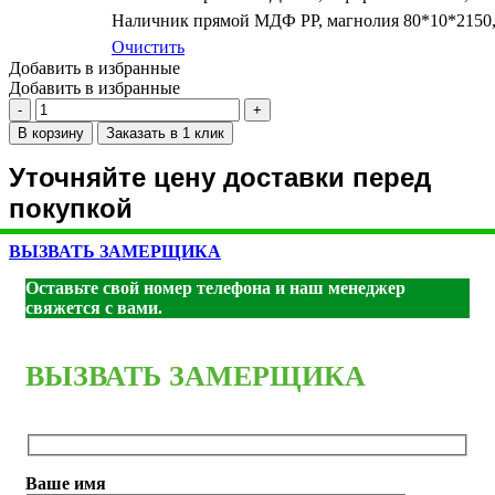
Наличник прямой МДФ PP, магнолия 80*10*2150,
Очистить
Добавить в избранные
Добавить в избранные
Количество
товара
В корзину
Заказать в 1 клик
PSС-40
"Classic"
Уточняйте цену доставки перед
РР
покупкой
агат
ДГ
550*1900
ВЫЗВАТЬ ЗАМЕРЩИКА
Оставьте свой номер телефона и наш менеджер
свяжется с вами.
ВЫЗВАТЬ ЗАМЕРЩИКА
Ваше имя