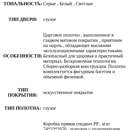
ТОНАЛЬНОСТЬ:
Серые
,
Белый
,
Светлые
ТИП ДВЕРИ:
глухое
Царговое полотно
,
выполненное в
гладком матовом покрытии
,
приятным
на ощупь
,
обладающее высокими
эксплуатационными характеристиками.
ОСОБЕННОСТИ:
Безопасный для здоровья и практичный
материал. Бескромочная технология.
Сборно-разборная конструкция. Полотно
комплектуется фигурным багетом и
объемной филенкой.
ТИП
искусственное покрытие
ПОКРЫТИЯ:
ТИП ПОЛОТНА:
глухое
Коробка прямая сендвич PP
,
агат
74*33*2070
,
телескоп с уплотнителем
,