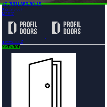
+7 (951) 853-90-19
0
items
0.00
₽
МЕНЮ
0
items
0.00
₽
КАТАЛОГ