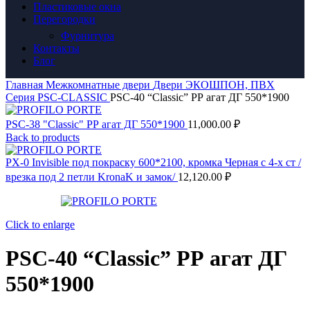
Пластиковые окна
Перегородки
Фурнитура
Контакты
Блог
Главная
Межкомнатные двери
Двери ЭКОШПОН, ПВХ
Серия PSC-CLASSIC
PSС-40 “Classic” РР агат ДГ 550*1900
PSС-38 "Classic" РР агат ДГ 550*1900
11,000.00
₽
Back to products
PX-0 Invisible под покраску 600*2100, кромка Черная с 4-х ст /
врезка под 2 петли KronaK и замок/
12,120.00
₽
Click to enlarge
PSС-40 “Classic” РР агат ДГ
550*1900