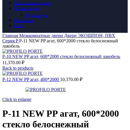
Пластиковые окна
Перегородки
Фурнитура
Контакты
Блог
Главная
Межкомнатные двери
Двери ЭКОШПОН, ПВХ
Серия P
P-11 NEW PP агат, 600*2000 стекло белоснежный
лакобель
P-10 NEW PP агат, 600*2000 стекло белоснежный лакобель
11,370.00
₽
Back to products
P-12 NEW PP агат, 400*2000
10,370.00
₽
Click to enlarge
P-11 NEW PP агат, 600*2000
стекло белоснежный