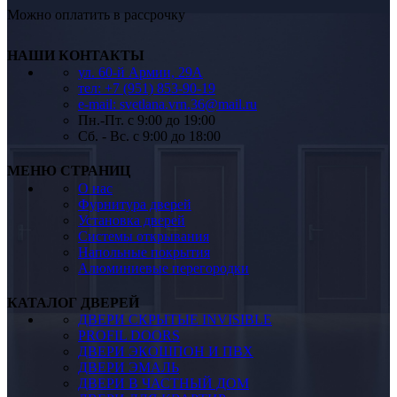
Можно оплатить в рассрочку
НАШИ КОНТАКТЫ
ул. 60-й Армии, 29А
тел: +7 (951) 853-90-19
e-mail: svetlana.vrn.36@mail.ru
Пн.-Пт. c 9:00 до 19:00
Сб. - Вс. c 9:00 до 18:00
МЕНЮ СТРАНИЦ
О нас
Фурнитура дверей
Установка дверей
Системы открывания
Напольные покрытия
Алюминиевые перегородки
КАТАЛОГ ДВЕРЕЙ
ДВЕРИ СКРЫТЫЕ INVISIBLE
PROFIL DOORS
ДВЕРИ ЭКОШПОН И ПВХ
ДВЕРИ ЭМАЛЬ
ДВЕРИ В ЧАСТНЫЙ ДОМ