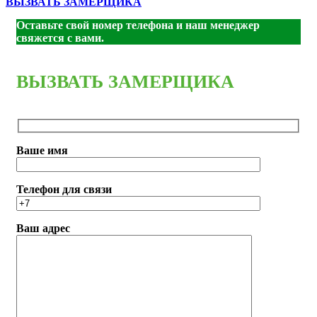
ВЫЗВАТЬ ЗАМЕРЩИКА
стекло
белоснежный
Оставьте свой номер телефона и наш менеджер
лакобель
свяжется с вами.
ВЫЗВАТЬ ЗАМЕРЩИКА
Ваше имя
Телефон для связи
Ваш адрес