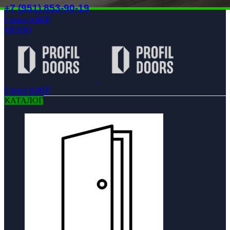
+7 (951) 853-90-19
0
items
0.00
₽
МЕНЮ
0
items
0.00
₽
КАТАЛОГ