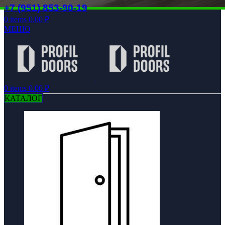
+7 (951) 853-90-19
0
items
0.00
₽
МЕНЮ
0
items
0.00
₽
КАТАЛОГ