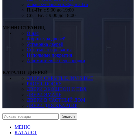
e-mail: svetlana.vrn.36@mail.ru
Пн.-Пт. c 9:00 до 19:00
Сб. - Вс. c 9:00 до 18:00
МЕНЮ СТРАНИЦ
О нас
Фурнитура дверей
Установка дверей
Системы открывания
Напольные покрытия
Алюминиевые перегородки
КАТАЛОГ ДВЕРЕЙ
ДВЕРИ СКРЫТЫЕ INVISIBLE
PROFIL DOORS
ДВЕРИ ЭКОШПОН И ПВХ
ДВЕРИ ЭМАЛЬ
ДВЕРИ В ЧАСТНЫЙ ДОМ
ДВЕРИ ДЛЯ КВАРТИР
Search
МЕНЮ
КАТАЛОГ