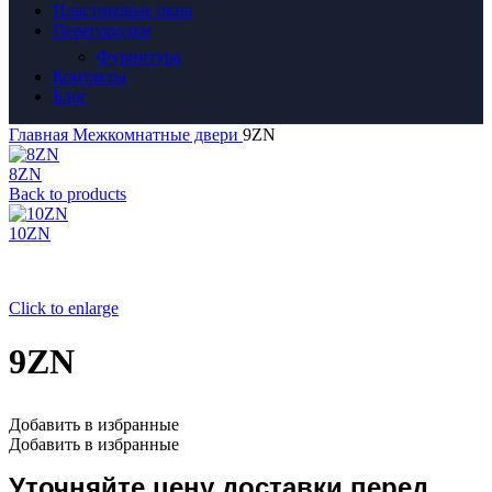
Пластиковые окна
Перегородки
Фурнитура
Контакты
Блог
Главная
Межкомнатные двери
9ZN
8ZN
Back to products
10ZN
Click to enlarge
9ZN
Добавить в избранные
Добавить в избранные
Уточняйте цену доставки перед