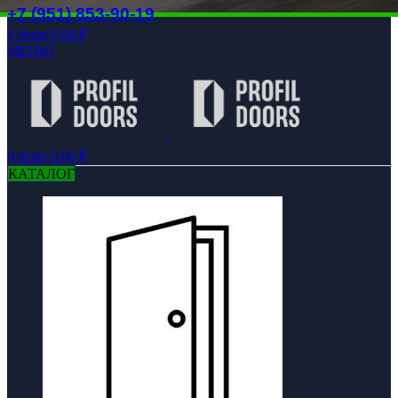
+7 (951) 853-90-19
0
items
0.00
₽
МЕНЮ
0
items
0.00
₽
КАТАЛОГ