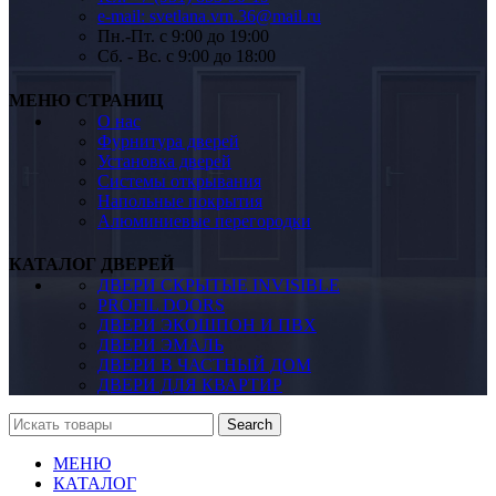
e-mail: svetlana.vrn.36@mail.ru
Пн.-Пт. c 9:00 до 19:00
Сб. - Вс. c 9:00 до 18:00
МЕНЮ СТРАНИЦ
О нас
Фурнитура дверей
Установка дверей
Системы открывания
Напольные покрытия
Алюминиевые перегородки
КАТАЛОГ ДВЕРЕЙ
ДВЕРИ СКРЫТЫЕ INVISIBLE
PROFIL DOORS
ДВЕРИ ЭКОШПОН И ПВХ
ДВЕРИ ЭМАЛЬ
ДВЕРИ В ЧАСТНЫЙ ДОМ
ДВЕРИ ДЛЯ КВАРТИР
Search
МЕНЮ
КАТАЛОГ