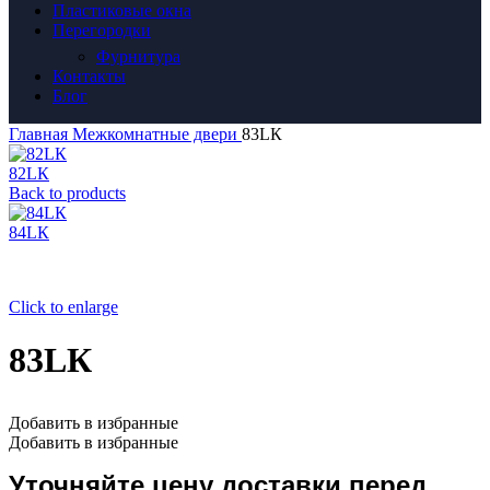
Пластиковые окна
Перегородки
Фурнитура
Контакты
Блог
Главная
Межкомнатные двери
83LК
82LК
Back to products
84LК
Click to enlarge
83LК
Добавить в избранные
Добавить в избранные
Уточняйте цену доставки перед