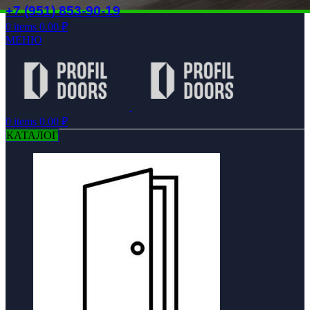
+7 (951) 853-90-19
0
items
0.00
₽
МЕНЮ
0
items
0.00
₽
КАТАЛОГ