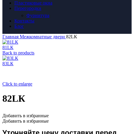
Пластиковые окна
Перегородки
Фурнитура
Контакты
Блог
Главная
Межкомнатные двери
82LК
81LК
Back to products
83LК
Click to enlarge
82LК
Добавить в избранные
Добавить в избранные
Уточняйте цену доставки перед