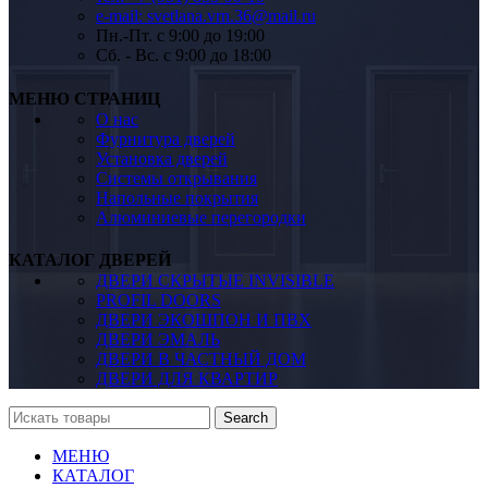
e-mail: svetlana.vrn.36@mail.ru
Пн.-Пт. c 9:00 до 19:00
Сб. - Вс. c 9:00 до 18:00
МЕНЮ СТРАНИЦ
О нас
Фурнитура дверей
Установка дверей
Системы открывания
Напольные покрытия
Алюминиевые перегородки
КАТАЛОГ ДВЕРЕЙ
ДВЕРИ СКРЫТЫЕ INVISIBLE
PROFIL DOORS
ДВЕРИ ЭКОШПОН И ПВХ
ДВЕРИ ЭМАЛЬ
ДВЕРИ В ЧАСТНЫЙ ДОМ
ДВЕРИ ДЛЯ КВАРТИР
Search
МЕНЮ
КАТАЛОГ