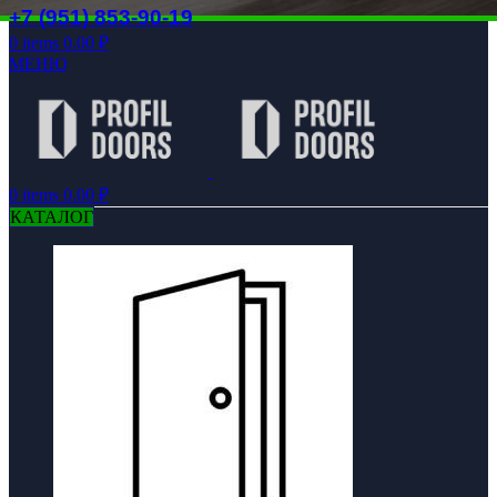
+7 (951) 853-90-19
0
items
0.00
₽
МЕНЮ
0
items
0.00
₽
КАТАЛОГ