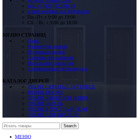
ул. 60-й Армии, 29А
тел: +7 (951) 853-90-19
e-mail: svetlana.vrn.36@mail.ru
Пн.-Пт. c 9:00 до 19:00
Сб. - Вс. c 9:00 до 18:00
МЕНЮ СТРАНИЦ
О нас
Фурнитура дверей
Установка дверей
Системы открывания
Напольные покрытия
Алюминиевые перегородки
КАТАЛОГ ДВЕРЕЙ
ДВЕРИ СКРЫТЫЕ INVISIBLE
PROFIL DOORS
ДВЕРИ ЭКОШПОН И ПВХ
ДВЕРИ ЭМАЛЬ
ДВЕРИ В ЧАСТНЫЙ ДОМ
ДВЕРИ ДЛЯ КВАРТИР
Search
МЕНЮ