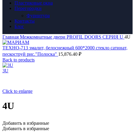
Пластиковые окна
Перегородки
Фурнитура
Контакты
Блог
Главная
Межкомнатные двери
PROFIL DOORS
СЕРИЯ U
4U
ТЕХНО-713 эмалит, белоснежный 600*2000 стекло сатинат,
пескоструй рис."Полоска"
15,876.40
₽
Back to products
3U
Click to enlarge
4U
Добавить в избранные
Добавить в избранные