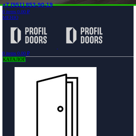
+7 (951) 853-90-19
0
items
0.00
₽
МЕНЮ
0
items
0.00
₽
КАТАЛОГ