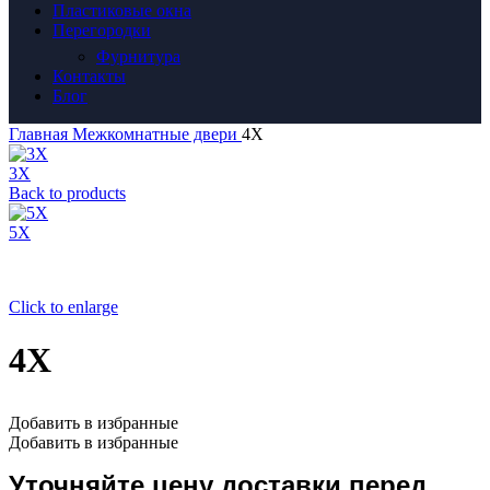
Пластиковые окна
Перегородки
Фурнитура
Контакты
Блог
Главная
Межкомнатные двери
4Х
3Х
Back to products
5Х
Click to enlarge
4Х
Добавить в избранные
Добавить в избранные
Уточняйте цену доставки перед