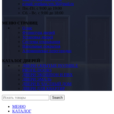
e-mail: svetlana.vrn.36@mail.ru
Пн.-Пт. c 9:00 до 19:00
Сб. - Вс. c 9:00 до 18:00
МЕНЮ СТРАНИЦ
О нас
Фурнитура дверей
Установка дверей
Системы открывания
Напольные покрытия
Алюминиевые перегородки
КАТАЛОГ ДВЕРЕЙ
ДВЕРИ СКРЫТЫЕ INVISIBLE
PROFIL DOORS
ДВЕРИ ЭКОШПОН И ПВХ
ДВЕРИ ЭМАЛЬ
ДВЕРИ В ЧАСТНЫЙ ДОМ
ДВЕРИ ДЛЯ КВАРТИР
Search
МЕНЮ
КАТАЛОГ