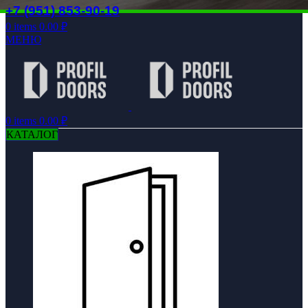
+7 (951) 853-90-19
0
items
0.00
₽
МЕНЮ
0
items
0.00
₽
КАТАЛОГ