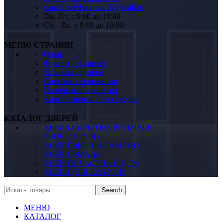
e-mail: svetlana.vrn.36@mail.ru
Пн.-Пт. c 9:00 до 19:00
Сб. - Вс. c 9:00 до 18:00
МЕНЮ СТРАНИЦ
О нас
Фурнитура дверей
Установка дверей
Системы открывания
Напольные покрытия
Алюминиевые перегородки
КАТАЛОГ ДВЕРЕЙ
ДВЕРИ СКРЫТЫЕ INVISIBLE
PROFIL DOORS
ДВЕРИ ЭКОШПОН И ПВХ
ДВЕРИ ЭМАЛЬ
ДВЕРИ В ЧАСТНЫЙ ДОМ
ДВЕРИ ДЛЯ КВАРТИР
Search
МЕНЮ
КАТАЛОГ