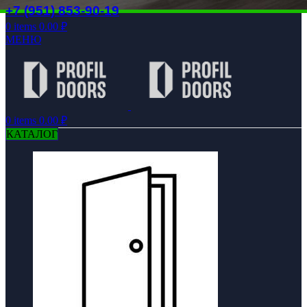
+7 (951) 853-90-19
0
items
0.00
₽
МЕНЮ
0
items
0.00
₽
КАТАЛОГ