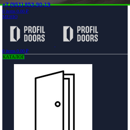
+7 (951) 853-90-19
0
items
0.00
₽
МЕНЮ
0
items
0.00
₽
КАТАЛОГ