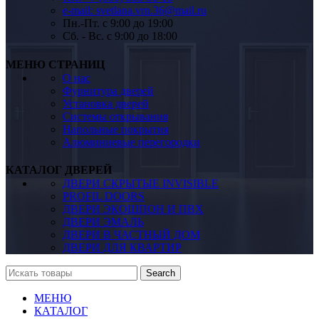
e-mail: svetlana.vrn.36@mail.ru
Пн.-Пт. c 9:00 до 19:00
Сб. - Вс. c 9:00 до 18:00
МЕНЮ СТРАНИЦ
О нас
Фурнитура дверей
Установка дверей
Системы открывания
Напольные покрытия
Алюминиевые перегородки
КАТАЛОГ ДВЕРЕЙ
ДВЕРИ СКРЫТЫЕ INVISIBLE
PROFIL DOORS
ДВЕРИ ЭКОШПОН И ПВХ
ДВЕРИ ЭМАЛЬ
ДВЕРИ В ЧАСТНЫЙ ДОМ
ДВЕРИ ДЛЯ КВАРТИР
Search
МЕНЮ
КАТАЛОГ