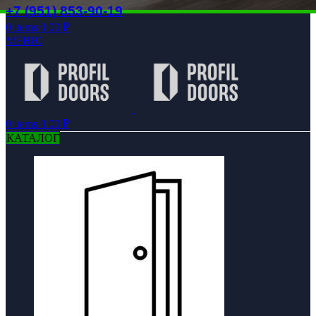
+7 (951) 853-90-19
0
items
0.00
₽
МЕНЮ
0
items
0.00
₽
КАТАЛОГ