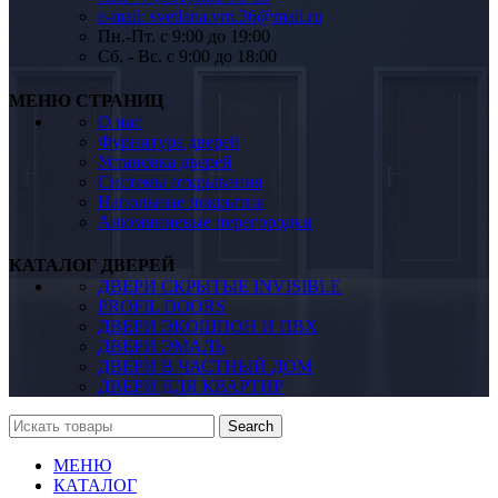
e-mail: svetlana.vrn.36@mail.ru
Пн.-Пт. c 9:00 до 19:00
Сб. - Вс. c 9:00 до 18:00
МЕНЮ СТРАНИЦ
О нас
Фурнитура дверей
Установка дверей
Системы открывания
Напольные покрытия
Алюминиевые перегородки
КАТАЛОГ ДВЕРЕЙ
ДВЕРИ СКРЫТЫЕ INVISIBLE
PROFIL DOORS
ДВЕРИ ЭКОШПОН И ПВХ
ДВЕРИ ЭМАЛЬ
ДВЕРИ В ЧАСТНЫЙ ДОМ
ДВЕРИ ДЛЯ КВАРТИР
Search
МЕНЮ
КАТАЛОГ