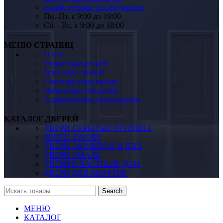
e-mail: svetlana.vrn.36@mail.ru
Пн.-Пт. c 9:00 до 19:00
Сб. - Вс. c 9:00 до 18:00
МЕНЮ СТРАНИЦ
О нас
Фурнитура дверей
Установка дверей
Системы открывания
Напольные покрытия
Алюминиевые перегородки
КАТАЛОГ ДВЕРЕЙ
ДВЕРИ СКРЫТЫЕ INVISIBLE
PROFIL DOORS
ДВЕРИ ЭКОШПОН И ПВХ
ДВЕРИ ЭМАЛЬ
ДВЕРИ В ЧАСТНЫЙ ДОМ
ДВЕРИ ДЛЯ КВАРТИР
Search
МЕНЮ
КАТАЛОГ