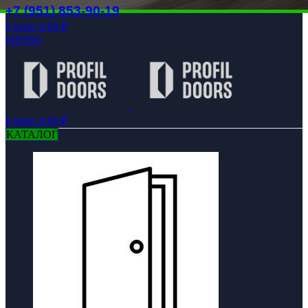
+7 (951) 853-90-19
0
items
0.00
₽
МЕНЮ
0
items
0.00
₽
КАТАЛОГ