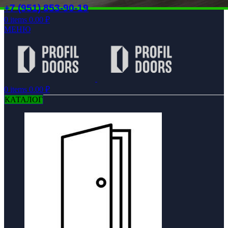
+7 (951) 853-90-19
0
items
0.00
₽
МЕНЮ
0
items
0.00
₽
КАТАЛОГ