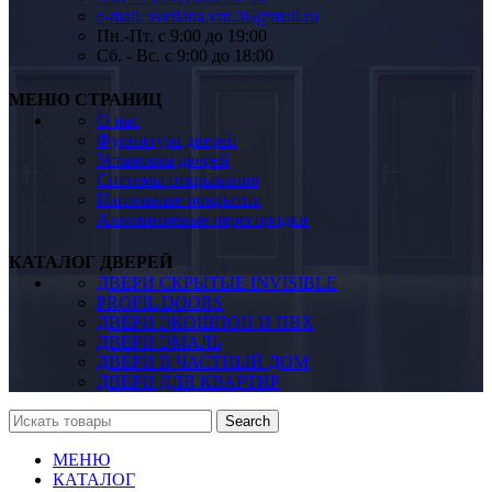
e-mail: svetlana.vrn.36@mail.ru
Пн.-Пт. c 9:00 до 19:00
Сб. - Вс. c 9:00 до 18:00
МЕНЮ СТРАНИЦ
О нас
Фурнитура дверей
Установка дверей
Системы открывания
Напольные покрытия
Алюминиевые перегородки
КАТАЛОГ ДВЕРЕЙ
ДВЕРИ СКРЫТЫЕ INVISIBLE
PROFIL DOORS
ДВЕРИ ЭКОШПОН И ПВХ
ДВЕРИ ЭМАЛЬ
ДВЕРИ В ЧАСТНЫЙ ДОМ
ДВЕРИ ДЛЯ КВАРТИР
Search
МЕНЮ
КАТАЛОГ