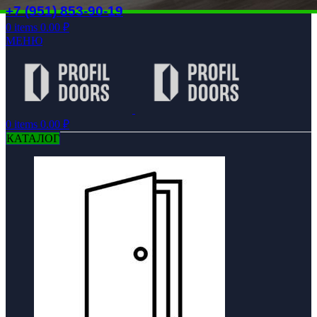
+7 (951) 853-90-19
0
items
0.00
₽
МЕНЮ
0
items
0.00
₽
КАТАЛОГ