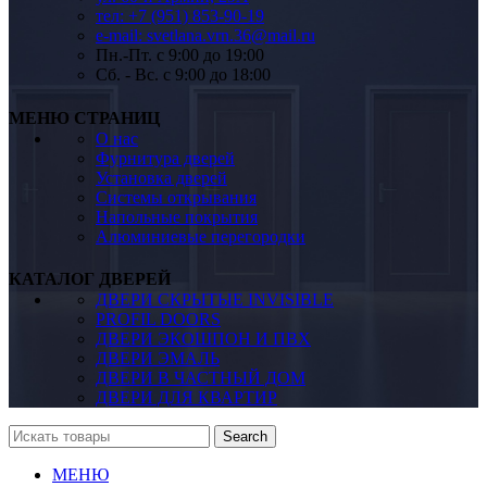
тел: +7 (951) 853-90-19
e-mail: svetlana.vrn.36@mail.ru
Пн.-Пт. c 9:00 до 19:00
Сб. - Вс. c 9:00 до 18:00
МЕНЮ СТРАНИЦ
О нас
Фурнитура дверей
Установка дверей
Системы открывания
Напольные покрытия
Алюминиевые перегородки
КАТАЛОГ ДВЕРЕЙ
ДВЕРИ СКРЫТЫЕ INVISIBLE
PROFIL DOORS
ДВЕРИ ЭКОШПОН И ПВХ
ДВЕРИ ЭМАЛЬ
ДВЕРИ В ЧАСТНЫЙ ДОМ
ДВЕРИ ДЛЯ КВАРТИР
Search
МЕНЮ