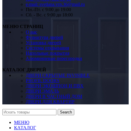
e-mail: svetlana.vrn.36@mail.ru
Пн.-Пт. c 9:00 до 19:00
Сб. - Вс. c 9:00 до 18:00
МЕНЮ СТРАНИЦ
О нас
Фурнитура дверей
Установка дверей
Системы открывания
Напольные покрытия
Алюминиевые перегородки
КАТАЛОГ ДВЕРЕЙ
ДВЕРИ СКРЫТЫЕ INVISIBLE
PROFIL DOORS
ДВЕРИ ЭКОШПОН И ПВХ
ДВЕРИ ЭМАЛЬ
ДВЕРИ В ЧАСТНЫЙ ДОМ
ДВЕРИ ДЛЯ КВАРТИР
Search
МЕНЮ
КАТАЛОГ