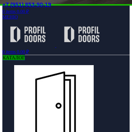
+7 (951) 853-90-19
0
items
0.00
₽
МЕНЮ
0
items
0.00
₽
КАТАЛОГ