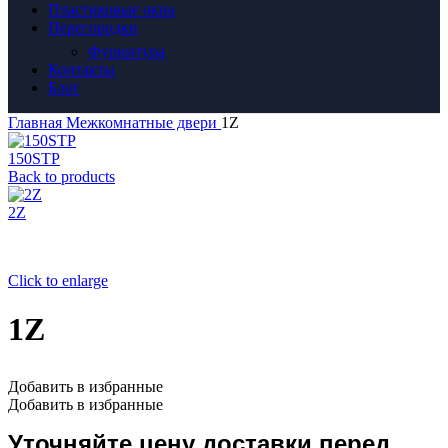
Пластиковые окна
Перегородки
Фурнитура
Контакты
Блог
Главная
Межкомнатные двери
1Z
150STP
Back to products
2Z
Click to enlarge
1Z
Добавить в избранные
Добавить в избранные
Уточняйте цену доставки перед