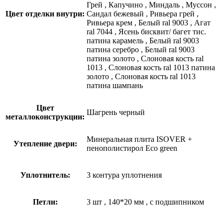
Грей
,
Капучино
,
Миндаль
,
Муссон
,
Цвет отделки внутри:
Сандал бежевый
,
Ривьера грей
,
Ривьера крем
,
Белый ral 9003
,
Агат
ral 7044
,
Ясень бисквит/ багет тис.
патина карамель
,
Белый ral 9003
патина серебро
,
Белый ral 9003
патина золото
,
Слоновая кость ral
1013
,
Слоновая кость ral 1013 патина
золото
,
Слоновая кость ral 1013
патина шампань
Цвет
Шагрень черный
металлоконструкции:
Минеральная плита ISOVER +
Утепление двери:
пенополистирол Eco green
Уплотнитель:
3 контура уплотнения
Петли:
3 шт
,
140*20 мм
,
с подшипником