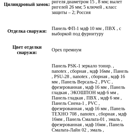
ригеля диаметром 15
,
8 мм; вылет
Цилиндровый замок:
ригелей 26 мм; 5 ключей
,
класс
защиты – 2; Россия
Панель ФП-1 мдф 10 мм
,
ПВХ
,
с
Отделка снаружи:
выборкой под фурнитуру
Цвет отделки
Орех премиум
снаружи:
Панель PSK-1 зеркало тонир.
,
nanotex
,
сборная
,
мдф 16мм
,
Панель
,
PSU-28
,
nanotex
,
сборная
,
мдф 16
мм
,
Панель Версаль-2
,
PVC
,
фрезерованная
,
мдф 16 мм
,
Панель
гладкая
,
ЭКОШПОН мдф 6 мм
,
Панель гладкая
,
ПВХ
,
мдф 6 мм
,
Панель Сиена-1
,
PVC
,
фрезерованная
,
мдф 16 мм
,
Панель
ТЕХНО 708
,
nanotex
,
сборная
,
мдф
16мм
,
Панель Смальта-01
,
эмаль
,
фрезерованная
,
мдф 16мм
,
Панель
Смальта-Лайн 02
,
эмаль
,