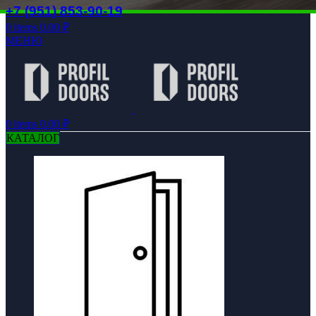
+7 (951) 853-90-19
0
items
0.00
₽
МЕНЮ
0
items
0.00
₽
КАТАЛОГ