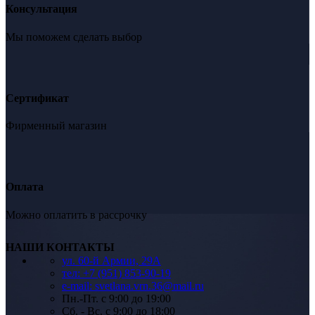
Консультация
Мы поможем сделать выбор
Сертификат
Фирменный магазин
Оплата
Можно оплатить в рассрочку
НАШИ КОНТАКТЫ
ул. 60-й Армии, 29А
тел: +7 (951) 853-90-19
e-mail: svetlana.vrn.36@mail.ru
Пн.-Пт. c 9:00 до 19:00
Сб. - Вс. c 9:00 до 18:00