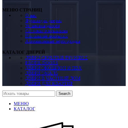
МЕНЮ СТРАНИЦ
О нас
Фурнитура дверей
Установка дверей
Системы открывания
Напольные покрытия
Алюминиевые перегородки
КАТАЛОГ ДВЕРЕЙ
ДВЕРИ СКРЫТЫЕ INVISIBLE
PROFIL DOORS
ДВЕРИ ЭКОШПОН И ПВХ
ДВЕРИ ЭМАЛЬ
ДВЕРИ В ЧАСТНЫЙ ДОМ
ДВЕРИ ДЛЯ КВАРТИР
Search
МЕНЮ
КАТАЛОГ