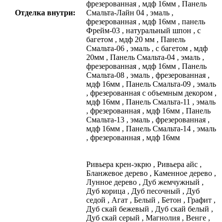
фрезерованная
,
мдф 16мм
,
Панель
Отделка внутри:
Смальта-Лайн 04
,
эмаль
,
фрезерованная
,
мдф 16мм
,
панель
Фрейм-03
,
натуральный шпон
,
с
багетом
,
мдф 20 мм
,
Панель
Смальта-06
,
эмаль
,
с багетом
,
мдф
20мм
,
Панель Смальта-04
,
эмаль
,
фрезерованная
,
мдф 16мм
,
Панель
Смальта-08
,
эмаль
,
фрезерованная
,
мдф 16мм
,
Панель Смальта-09
,
эмаль
,
фрезерованная с объемным декором
,
мдф 16мм
,
Панель Смальта-11
,
эмаль
,
фрезерованная
,
мдф 16мм
,
Панель
Смальта-13
,
эмаль
,
фрезерованная
,
мдф 16мм
,
Панель Смальта-14
,
эмаль
,
фрезерованная
,
мдф 16мм
Ривьера крен-экрю
,
Ривьера айс
,
Бланжевое дерево
,
Каменное дерево
,
Лунное дерево
,
Дуб жемчужный
,
Дуб корица
,
Дуб песочный
,
Дуб
седой
,
Агат
,
Белый
,
Бетон
,
Графит
,
Дуб скай бежевый
,
Дуб скай белый
,
Дуб скай серый
,
Магнолия
,
Венге
,