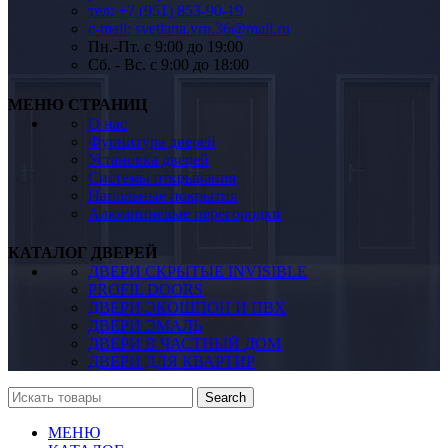
тел: +7 (951) 853-90-19
e-mail: svetlana.vrn.36@mail.ru
Пн.-Пт. c 9:00 до 19:00
Сб. - Вс. c 9:00 до 18:00
МЕНЮ СТРАНИЦ
О нас
Фурнитура дверей
Установка дверей
Системы открывания
Напольные покрытия
Алюминиевые перегородки
КАТАЛОГ ДВЕРЕЙ
ДВЕРИ СКРЫТЫЕ INVISIBLE
PROFIL DOORS
ДВЕРИ ЭКОШПОН И ПВХ
ДВЕРИ ЭМАЛЬ
ДВЕРИ В ЧАСТНЫЙ ДОМ
ДВЕРИ ДЛЯ КВАРТИР
Search
МЕНЮ