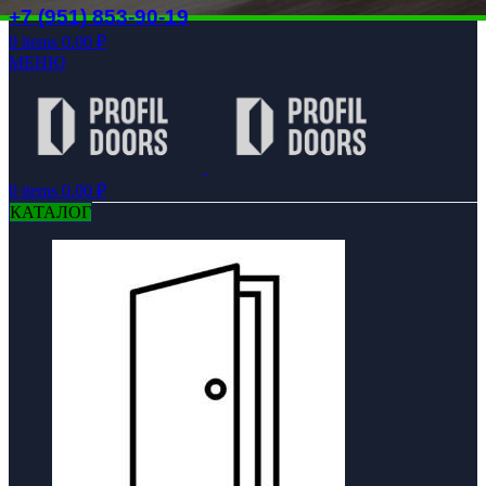
+7 (951) 853-90-19
0
items
0.00
₽
МЕНЮ
0
items
0.00
₽
КАТАЛОГ