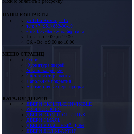
Можно оплатить в рассрочку
НАШИ КОНТАКТЫ
ул. 60-й Армии, 29А
тел: +7 (951) 853-90-19
e-mail: svetlana.vrn.36@mail.ru
Пн.-Пт. c 9:00 до 19:00
Сб. - Вс. c 9:00 до 18:00
МЕНЮ СТРАНИЦ
О нас
Фурнитура дверей
Установка дверей
Системы открывания
Напольные покрытия
Алюминиевые перегородки
КАТАЛОГ ДВЕРЕЙ
ДВЕРИ СКРЫТЫЕ INVISIBLE
PROFIL DOORS
ДВЕРИ ЭКОШПОН И ПВХ
ДВЕРИ ЭМАЛЬ
ДВЕРИ В ЧАСТНЫЙ ДОМ
ДВЕРИ ДЛЯ КВАРТИР