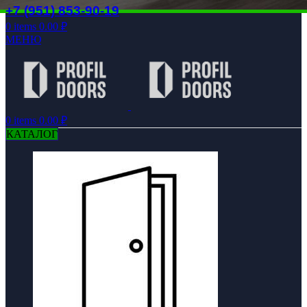
+7 (951) 853-90-19
0
items
0.00
₽
МЕНЮ
0
items
0.00
₽
КАТАЛОГ