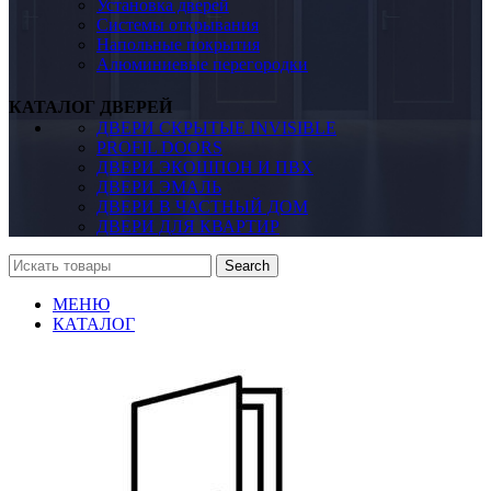
Установка дверей
Системы открывания
Напольные покрытия
Алюминиевые перегородки
КАТАЛОГ ДВЕРЕЙ
ДВЕРИ СКРЫТЫЕ INVISIBLE
PROFIL DOORS
ДВЕРИ ЭКОШПОН И ПВХ
ДВЕРИ ЭМАЛЬ
ДВЕРИ В ЧАСТНЫЙ ДОМ
ДВЕРИ ДЛЯ КВАРТИР
Search
МЕНЮ
КАТАЛОГ