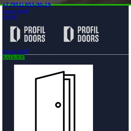
+7 (951) 853-90-19
0
items
0.00
₽
МЕНЮ
0
items
0.00
₽
КАТАЛОГ