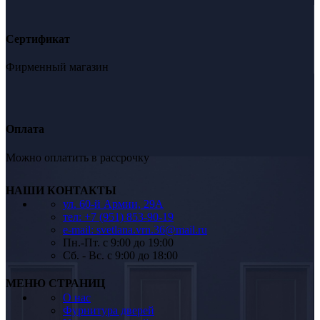
Сертификат
Фирменный магазин
Оплата
Можно оплатить в рассрочку
НАШИ КОНТАКТЫ
ул. 60-й Армии, 29А
тел: +7 (951) 853-90-19
e-mail: svetlana.vrn.36@mail.ru
Пн.-Пт. c 9:00 до 19:00
Сб. - Вс. c 9:00 до 18:00
МЕНЮ СТРАНИЦ
О нас
Фурнитура дверей