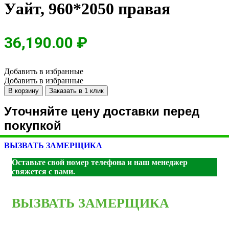
Уайт, 960*2050 правая
36,190.00
₽
Добавить в избранные
Добавить в избранные
Количество
В корзину
Заказать в 1 клик
товара
Протерма
Уточняйте цену доставки перед
Букле
покупкой
шоколад,
металл
/
ВЫЗВАТЬ ЗАМЕРЩИКА
МДФ
Оставьте свой номер телефона и наш менеджер
Астана
свяжется с вами.
Эш
Уайт,
960*2050
правая
ВЫЗВАТЬ ЗАМЕРЩИКА