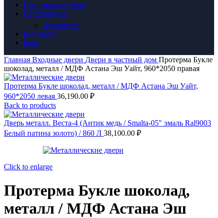
Пластиковые окна
Перегородки
Фурнитура
Контакты
Блог
Главная
Входные двери
Двери в частный дом
Протерма Букле
шоколад, металл / МДФ Астана Эш Уайт, 960*2050 правая
Протерма Букле шоколад, металл / МДФ Астана Эш Уайт,
960*2050 левая
36,190.00
₽
Back to products
Дверь металл. Веста-4 (Антик медь / Smalta-05" эмаль Ral9003
Белый патина золото) / 860 Л
38,100.00
₽
Click to enlarge
Протерма Букле шоколад,
металл / МДФ Астана Эш