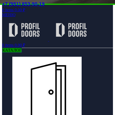
+7 (951) 853-90-19
0
items
0.00
₽
МЕНЮ
0
items
0.00
₽
КАТАЛОГ