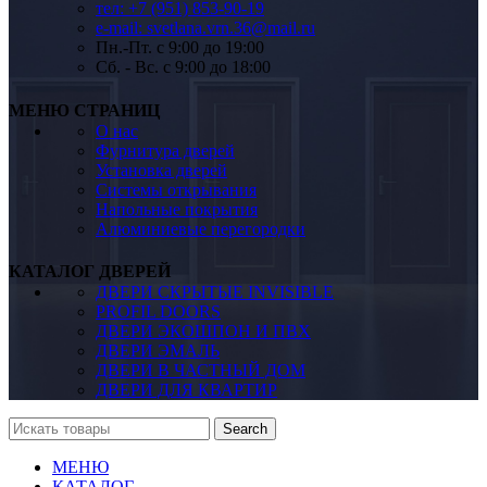
тел: +7 (951) 853-90-19
e-mail: svetlana.vrn.36@mail.ru
Пн.-Пт. c 9:00 до 19:00
Сб. - Вс. c 9:00 до 18:00
МЕНЮ СТРАНИЦ
О нас
Фурнитура дверей
Установка дверей
Системы открывания
Напольные покрытия
Алюминиевые перегородки
КАТАЛОГ ДВЕРЕЙ
ДВЕРИ СКРЫТЫЕ INVISIBLE
PROFIL DOORS
ДВЕРИ ЭКОШПОН И ПВХ
ДВЕРИ ЭМАЛЬ
ДВЕРИ В ЧАСТНЫЙ ДОМ
ДВЕРИ ДЛЯ КВАРТИР
Search
МЕНЮ
КАТАЛОГ