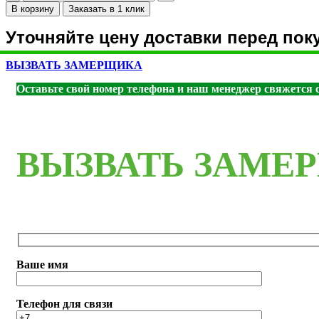
товара
В корзину
Заказать в 1 клик
Плинтус
Плинтус
Уточняйте цену доставки перед пок
П-22
-
ВЫЗВАТЬ ЗАМЕРЩИКА
Магнолия
Оставьте свой номер телефона и наш менеджер свяжется с
ВЫЗВАТЬ ЗАМЕ
Ваше имя
Телефон для связи