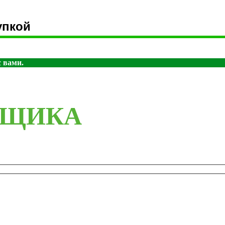
упкой
 вами.
РЩИКА