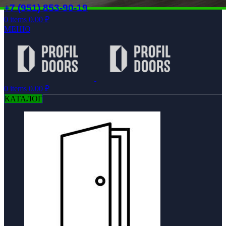
+7 (951) 853-90-19
0
items
0.00
₽
МЕНЮ
0
items
0.00
₽
КАТАЛОГ