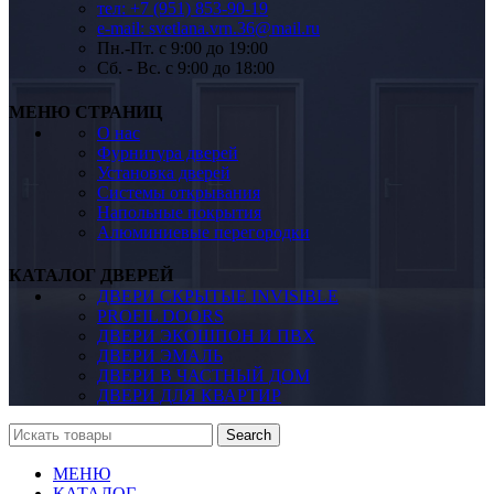
тел: +7 (951) 853-90-19
e-mail: svetlana.vrn.36@mail.ru
Пн.-Пт. c 9:00 до 19:00
Сб. - Вс. c 9:00 до 18:00
МЕНЮ СТРАНИЦ
О нас
Фурнитура дверей
Установка дверей
Системы открывания
Напольные покрытия
Алюминиевые перегородки
КАТАЛОГ ДВЕРЕЙ
ДВЕРИ СКРЫТЫЕ INVISIBLE
PROFIL DOORS
ДВЕРИ ЭКОШПОН И ПВХ
ДВЕРИ ЭМАЛЬ
ДВЕРИ В ЧАСТНЫЙ ДОМ
ДВЕРИ ДЛЯ КВАРТИР
Search
МЕНЮ
КАТАЛОГ