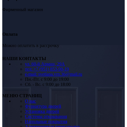
Фирменный магазин
Оплата
Можно оплатить в рассрочку
НАШИ КОНТАКТЫ
ул. 60-й Армии, 29А
тел: +7 (951) 853-90-19
e-mail: svetlana.vrn.36@mail.ru
Пн.-Пт. c 9:00 до 19:00
Сб. - Вс. c 9:00 до 18:00
МЕНЮ СТРАНИЦ
О нас
Фурнитура дверей
Установка дверей
Системы открывания
Напольные покрытия
Алюминиевые перегородки