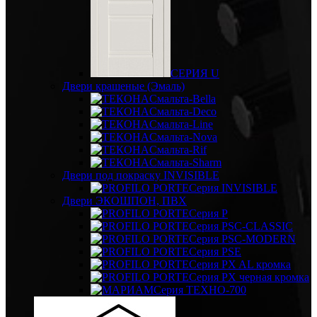
СЕРИЯ U
Двери крашеные (Эмаль)
Смальта-Bella
Смальта-Deco
Смальта-Line
Смальта-Nova
Смальта-Rif
Смальта-Sharm
Двери под покраску INVISIBLE
Серия INVISIBLE
Двери ЭКОШПОН, ПВХ
Серия P
Серия PSC-CLASSIC
Серия PSC-MODERN
Серия PSE
Серия PX AL кромка
Серия PX черная кромка
Серия ТЕХНО-700