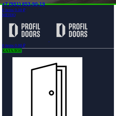
+7 (951) 853-90-19
0
items
0.00
₽
МЕНЮ
0
items
0.00
₽
КАТАЛОГ